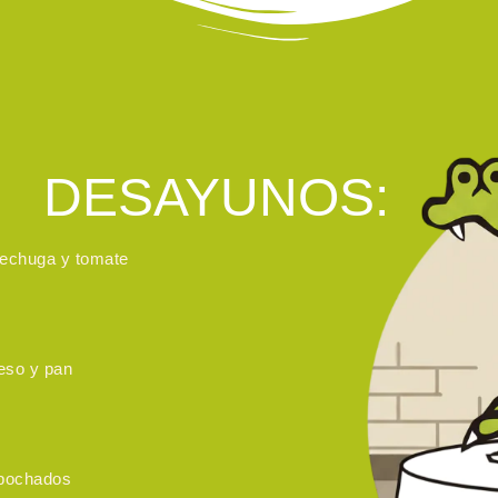
DESAYUNOS:
lechuga y tomate
eso y pan
 pochados