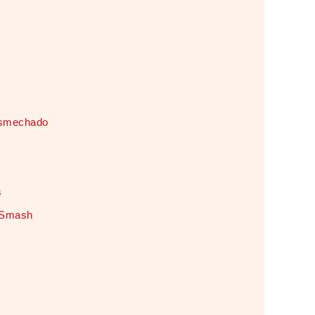
esmechado
s
 Smash