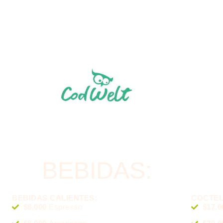
BEBIDAS:
BEBIDAS CALIENTES:
COCTEL
$8.000
Espresso
$17.