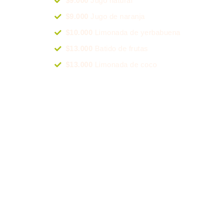
$9.000
Jugo natural
$9.000
Jugo de naranja
$10.000
Limonada de yerbabuena
$13.000
Batido de frutas
$13.000
Limonada de coco