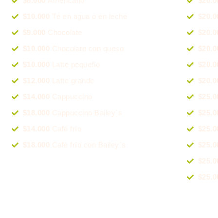
$8.000
Americano
$20.
$10.000
Té en agua o en leche
$20.
$9.000
Chocolate
$20.
$10.000
Chocolate con queso
$20.
$10.000
Latte pequeño
$20.
$12.000
Latte grande
$20.
$14.000
Cappuccino
$25.
$18.000
Cappuccino Bailey´s
$25.
$14.000
Café frío
$25.
$18.000
Café frío con Bailey´s
$25.
$25.
$25.