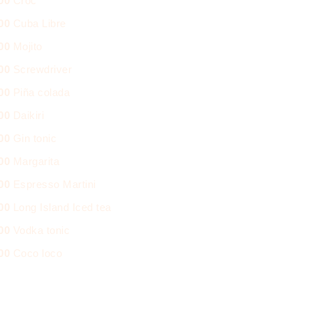
000
Croc
000
Cuba Libre
000
Mojito
000
Screwdriver
000
Piña colada
000
Daikiri
000
Gin tonic
000
Margarita
000
Espresso Martini
000
Long Island Iced tea
000
Vodka tonic
000
Coco loco