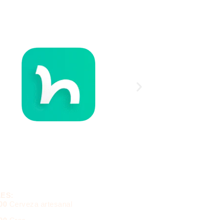
ES:
000
Cerveza artesanal